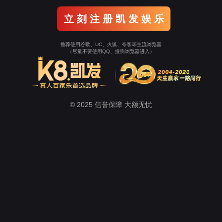
立 刻 注 册 凯 发 娱 乐
推荐使用谷歌、UC、火狐、夸客等主流浏览器
（尽量不要使用QQ、搜狗浏览器进入）
© 2025 信誉保障 大额无忧