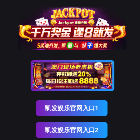
凯发娱乐官网入口1
凯发娱乐官网入口2