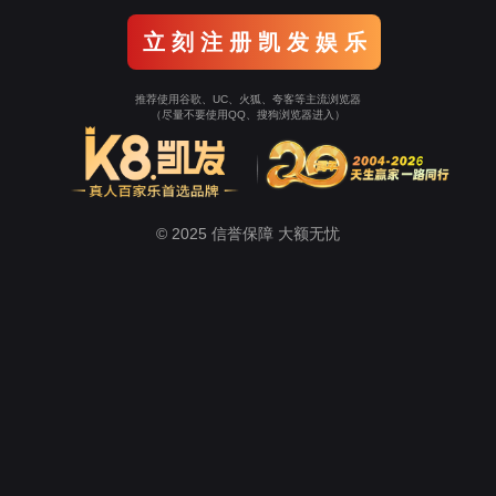
立 刻 注 册 凯 发 娱 乐
推荐使用谷歌、UC、火狐、夸客等主流浏览器
（尽量不要使用QQ、搜狗浏览器进入）
© 2025 信誉保障 大额无忧