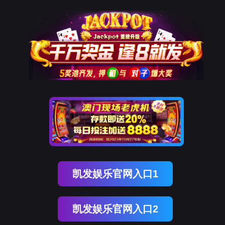
凯发娱乐官网入口1
凯发娱乐官网入口2