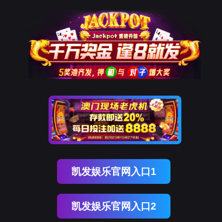
凯发娱乐官网入口1
凯发娱乐官网入口2