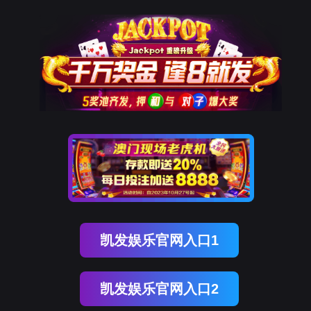
凯发娱乐官网入口1
凯发娱乐官网入口2