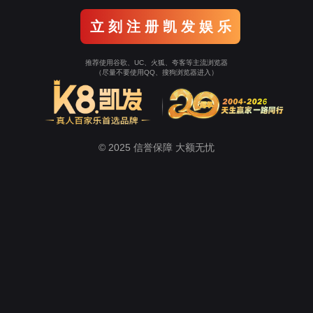
立 刻 注 册 凯 发 娱 乐
推荐使用谷歌、UC、火狐、夸客等主流浏览器
（尽量不要使用QQ、搜狗浏览器进入）
© 2025 信誉保障 大额无忧